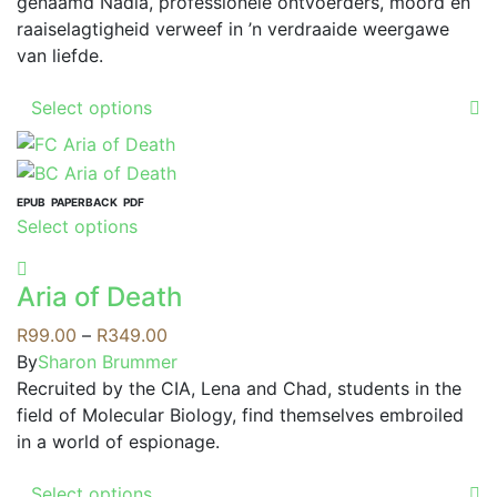
R199.00
genaamd Nadia, professionele ontvoerders, moord en
page
chosen
raaiselagtigheid verweef in ’n verdraaide weergawe
on
van liefde.
the
This
product
Select options
product
page
has
multiple
variants.
EPUB
PAPERBACK
PDF
This
Select options
The
product
options
has
may
Aria of Death
multiple
be
variants.
Price
R
99.00
–
R
349.00
chosen
The
range:
By
Sharon Brummer
on
options
R99.00
Recruited by the CIA, Lena and Chad, students in the
the
may
through
field of Molecular Biology, find themselves embroiled
product
be
R349.00
in a world of espionage.
page
chosen
This
on
Select options