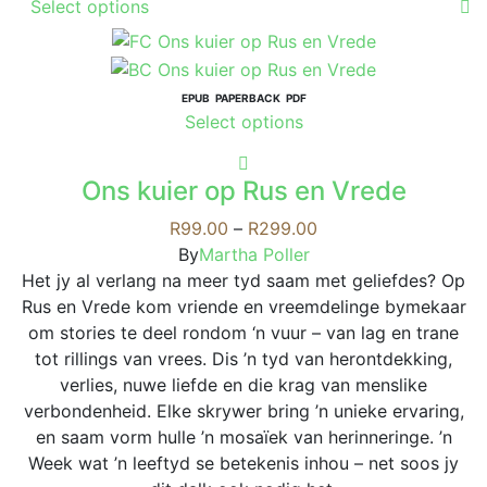
Select options
product
has
multiple
variants.
EPUB
PAPERBACK
PDF
This
Select options
The
product
options
has
may
Ons kuier op Rus en Vrede
multiple
be
variants.
Price
R
99.00
–
R
299.00
chosen
The
range:
By
Martha Poller
on
options
R99.00
Het jy al verlang na meer tyd saam met geliefdes? Op
the
may
through
Rus en Vrede kom vriende en vreemdelinge bymekaar
product
be
R299.00
om stories te deel rondom ‘n vuur – van lag en trane
page
chosen
tot rillings van vrees. Dis ’n tyd van herontdekking,
on
verlies, nuwe liefde en die krag van menslike
the
verbondenheid. Elke skrywer bring ’n unieke ervaring,
product
en saam vorm hulle ’n mosaïek van herinneringe. ’n
page
Week wat ’n leeftyd se betekenis inhou – net soos jy