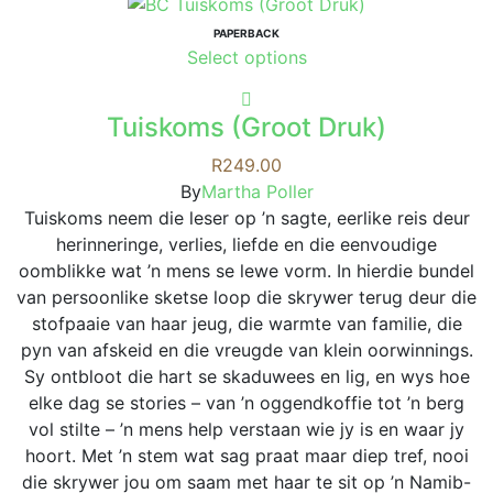
PAPERBACK
This
Select options
product
has
Tuiskoms (Groot Druk)
multiple
variants.
R
249.00
The
By
Martha Poller
options
Tuiskoms neem die leser op ’n sagte, eerlike reis deur
may
herinneringe, verlies, liefde en die eenvoudige
be
oomblikke wat ’n mens se lewe vorm. In hierdie bundel
chosen
van persoonlike sketse loop die skrywer terug deur die
on
stofpaaie van haar jeug, die warmte van familie, die
the
pyn van afskeid en die vreugde van klein oorwinnings.
product
Sy ontbloot die hart se skaduwees en lig, en wys hoe
page
elke dag se stories – van ’n oggendkoffie tot ’n berg
vol stilte – ’n mens help verstaan wie jy is en waar jy
hoort. Met ’n stem wat sag praat maar diep tref, nooi
die skrywer jou om saam met haar te sit op ’n Namib-