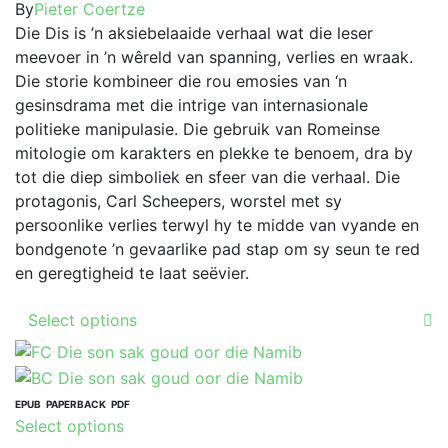
The
range:
By
Pieter Coertze
on
options
R79.00
Die Dis is ’n aksiebelaaide verhaal wat die leser
the
may
through
meevoer in ’n wêreld van spanning, verlies en wraak.
product
be
R189.00
Die storie kombineer die rou emosies van ‘n
page
chosen
gesinsdrama met die intrige van internasionale
on
politieke manipulasie. Die gebruik van Romeinse
the
mitologie om karakters en plekke te benoem, dra by
product
tot die diep simboliek en sfeer van die verhaal. Die
page
protagonis, Carl Scheepers, worstel met sy
persoonlike verlies terwyl hy te midde van vyande en
bondgenote ’n gevaarlike pad stap om sy seun te red
en geregtigheid te laat seëvier.
This
Select options
product
has
multiple
variants.
EPUB
PAPERBACK
PDF
This
Select options
The