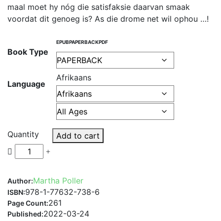
maal moet hy nóg die satisfaksie daarvan smaak
voordat dit genoeg is? As die drome net wil ophou …!
EPUB
PAPERBACK
PDF
Book Type
Afrikaans
Language
Quantity
Add to cart
Martha Poller
Author:
978-1-77632-738-6
ISBN:
261
Page Count:
2022-03-24
Published: