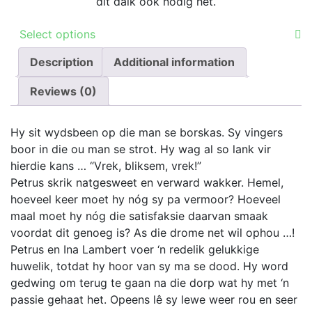
dit dalk ook nodig het.
This
Select options
product
Description
has
Additional information
multiple
Reviews (0)
variants.
The
options
Hy sit wydsbeen op die man se borskas. Sy vingers
may
boor in die ou man se strot. Hy wag al so lank vir
be
hierdie kans … “Vrek, bliksem, vrek!”
chosen
Petrus skrik natgesweet en verward wakker. Hemel,
on
hoeveel keer moet hy nóg sy pa vermoor? Hoeveel
the
maal moet hy nóg die satisfaksie daarvan smaak
product
voordat dit genoeg is? As die drome net wil ophou …!
page
Petrus en Ina Lambert voer ‘n redelik gelukkige
huwelik, totdat hy hoor van sy ma se dood. Hy word
gedwing om terug te gaan na die dorp wat hy met ‘n
passie gehaat het. Opeens lê sy lewe weer rou en seer