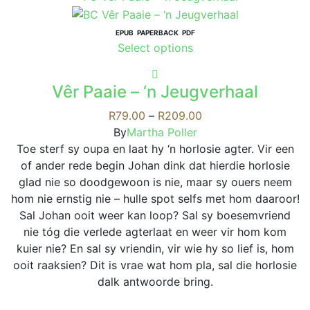
has
multiple
variants.
EPUB
PAPERBACK
PDF
This
Select options
The
product
options
has
may
Vêr Paaie – ‘n Jeugverhaal
multiple
be
variants.
Price
R
79.00
–
R
209.00
chosen
The
range:
By
Martha Poller
on
options
R79.00
Toe sterf sy oupa en laat hy ‘n horlosie agter. Vir een
the
may
through
of ander rede begin Johan dink dat hierdie horlosie
product
be
R209.00
glad nie so doodgewoon is nie, maar sy ouers neem
page
chosen
hom nie ernstig nie – hulle spot selfs met hom daaroor!
on
Sal Johan ooit weer kan loop? Sal sy boesemvriend
the
nie tóg die verlede agterlaat en weer vir hom kom
product
kuier nie? En sal sy vriendin, vir wie hy so lief is, hom
page
ooit raaksien? Dit is vrae wat hom pla, sal die horlosie
dalk antwoorde bring.
This