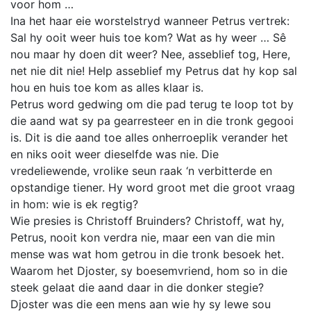
voor hom …
Ina het haar eie worstelstryd wanneer Petrus vertrek:
Sal hy ooit weer huis toe kom? Wat as hy weer … Sê
nou maar hy doen dit weer? Nee, asseblief tog, Here,
net nie dit nie! Help asseblief my Petrus dat hy kop sal
hou en huis toe kom as alles klaar is.
Petrus word gedwing om die pad terug te loop tot by
die aand wat sy pa gearresteer en in die tronk gegooi
is. Dit is die aand toe alles onherroeplik verander het
en niks ooit weer dieselfde was nie. Die
vredeliewende, vrolike seun raak ‘n verbitterde en
opstandige tiener. Hy word groot met die groot vraag
in hom: wie is ek regtig?
Wie presies is Christoff Bruinders? Christoff, wat hy,
Petrus, nooit kon verdra nie, maar een van die min
mense was wat hom getrou in die tronk besoek het.
Waarom het Djoster, sy boesemvriend, hom so in die
steek gelaat die aand daar in die donker stegie?
Djoster was die een mens aan wie hy sy lewe sou