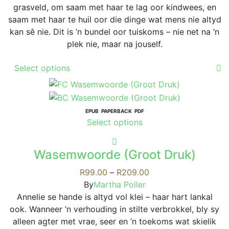
grasveld, om saam met haar te lag oor kindwees, en
saam met haar te huil oor die dinge wat mens nie altyd
kan sê nie. Dit is ’n bundel oor tuiskoms – nie net na ’n
plek nie, maar na jouself.
This
Select options
product
has
multiple
variants.
EPUB
PAPERBACK
PDF
This
Select options
The
product
options
has
may
Wasemwoorde (Groot Druk)
multiple
be
variants.
Price
R
99.00
–
R
209.00
chosen
The
range:
By
Martha Poller
on
options
R99.00
Annelie se hande is altyd vol klei – haar hart lankal
the
may
through
ook. Wanneer ’n verhouding in stilte verbrokkel, bly sy
product
be
R209.00
alleen agter met vrae, seer en ’n toekoms wat skielik
page