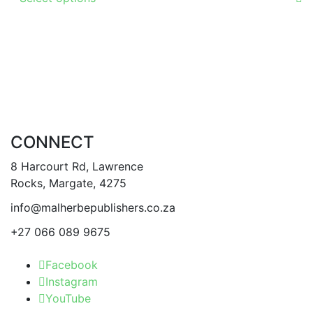
product
the
has
product
multiple
page
variants.
The
options
may
be
CONNECT
chosen
on
8 Harcourt Rd, Lawrence
the
Rocks, Margate, 4275
product
info@malherbepublishers.co.za
page
+27 066 089 9675
Facebook
Instagram
YouTube