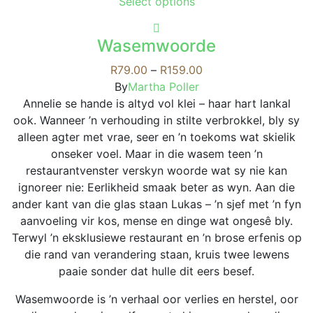
This
Select options
The
product
options
has
may
Wasemwoorde
multiple
be
variants.
Price
R
79.00
–
R
159.00
chosen
The
range:
By
Martha Poller
on
options
R79.00
Annelie se hande is altyd vol klei – haar hart lankal
the
may
through
ook. Wanneer ’n verhouding in stilte verbrokkel, bly sy
product
be
R159.00
alleen agter met vrae, seer en ’n toekoms wat skielik
page
chosen
onseker voel. Maar in die wasem teen ’n
on
restaurantvenster verskyn woorde wat sy nie kan
the
ignoreer nie: Eerlikheid smaak beter as wyn. Aan die
product
ander kant van die glas staan Lukas – ’n sjef met ’n fyn
page
aanvoeling vir kos, mense en dinge wat ongesê bly.
Terwyl ’n eksklusiewe restaurant en ’n brose erfenis op
die rand van verandering staan, kruis twee lewens
paaie sonder dat hulle dit eers besef.
Wasemwoorde is ’n verhaal oor verlies en herstel, oor