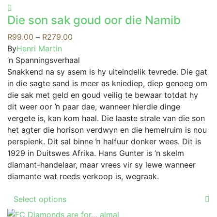
product
options
has
may
Die son sak goud oor die Namib
multiple
be
variants.
Price
R
99.00
–
R
279.00
chosen
The
range:
By
Henri Martin
on
options
R99.00
‘n Spanningsverhaal
the
may
through
Snakkend na sy asem is hy uiteindelik tevrede. Die gat
product
be
R279.00
in die sagte sand is meer as kniediep, diep genoeg om
page
chosen
die sak met geld en goud veilig te bewaar totdat hy
on
dit weer oor ŉ paar dae, wanneer hierdie dinge
the
vergete is, kan kom haal. Die laaste strale van die son
product
het agter die horison verdwyn en die hemelruim is nou
page
perspienk. Dit sal binne ŉ halfuur donker wees. Dit is
1929 in Duitswes Afrika. Hans Gunter is ’n skelm
diamant-handelaar, maar vrees vir sy lewe wanneer
diamante wat reeds verkoop is, wegraak.
This
Select options
product