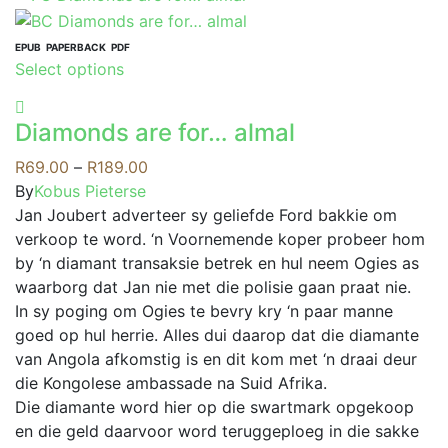
has
multiple
variants.
EPUB
PAPERBACK
PDF
This
Select options
The
product
options
has
may
Diamonds are for… almal
multiple
be
variants.
Price
R
69.00
–
R
189.00
chosen
The
range:
By
Kobus Pieterse
on
options
R69.00
Jan Joubert adverteer sy geliefde Ford bakkie om
the
may
through
verkoop te word. ‘n Voornemende koper probeer hom
product
be
R189.00
by ‘n diamant transaksie betrek en hul neem Ogies as
page
chosen
waarborg dat Jan nie met die polisie gaan praat nie.
on
In sy poging om Ogies te bevry kry ‘n paar manne
the
goed op hul herrie. Alles dui daarop dat die diamante
product
van Angola afkomstig is en dit kom met ‘n draai deur
page
die Kongolese ambassade na Suid Afrika.
Die diamante word hier op die swartmark opgekoop
en die geld daarvoor word teruggeploeg in die sakke