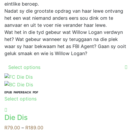
on
eintlike beroep.
the
Nadat sy die grootste opdrag van haar lewe ontvang
product
het een wat niemand anders eers sou dink om te
page
aanvaar en uit te voer nie verander haar lewe.
Wat het in die tyd gebeur wat Willow Logan verdwyn
het? Wat gebeur wanneer sy teruggaan na die plek
waar sy haar bekwaam het as FBI Agent? Gaan sy ooit
geluk smaak en wie is Willow Logan?
This
Select options
product
has
multiple
variants.
EPUB
PAPERBACK
PDF
This
Select options
The
product
options
has
may
Die Dis
multiple
be
variants.
Price
R
79.00
–
R
189.00
chosen