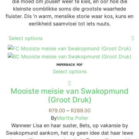
die moed om jouself weer te kies, en oor hoe die
kleinste oomblikke soms die grootste waarhede
fluister. Dis ’n warm, menslike storie waar kos, kuns en
eerlikheid saamvloei tot iets nuuts.
This
Select options
product
has
multiple
variants.
PAPERBACK
PDF
This
Select options
The
product
options
has
may
Mooiste meisie van Swakopmund
multiple
be
(Groot Druk)
variants.
chosen
The
Price
on
R
79.00
–
R
289.00
options
range:
the
By
Martha Poller
may
R79.00
product
Wanneer Lisa en haar suster, Bets, op vakansie by
be
through
page
Swakopmund aankom, het sy geen idee dat haar lewe
chosen