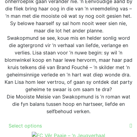
R289.00
onherroeplik gaan verander nie. ’n Eenvoudige aand by
on
die fliek bring haar oog in die van ’n vreemdeling vas –
the
’n man met die mooiste oë wat sy nog ooit gesien het.
product
Sy belowe haarself sy sal hom nooit weer sien nie,
page
maar die lot het ander planne.
Swakopmund se see, koue mis en helder sonlig word
die agtergrond vir ’n verhaal van liefde, verlange en
verlies. Lisa staan voor ’n nuwe begin: sy wil ’n
blomwinkel koop en haar lewe hervorm, maar haar pad
kruis telkens dié van Brand Fouché – ’n skilder met ’n
geheimsinnige verlede en ’n hart wat diep wonde dra.
Kan Lisa hom leer vertrou, of gaan sy ontdek dat party
geheime te swaar is om saam te dra?
Die Mooiste Meisie van Swakopmund is ’n roman wat
die fyn balans tussen hoop en hartseer, liefde en
selfbehoud verken.
This
Select options
product