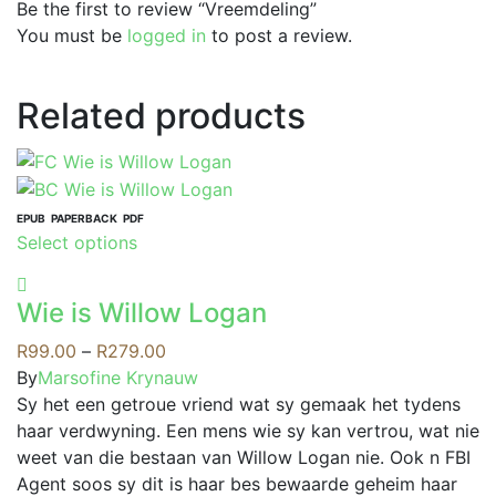
Be the first to review “Vreemdeling”
You must be
logged in
to post a review.
Related products
EPUB
PAPERBACK
PDF
This
Select options
product
has
Wie is Willow Logan
multiple
variants.
Price
R
99.00
–
R
279.00
The
range:
By
Marsofine Krynauw
options
R99.00
Sy het een getroue vriend wat sy gemaak het tydens
may
through
haar verdwyning. Een mens wie sy kan vertrou, wat nie
be
R279.00
weet van die bestaan van Willow Logan nie. Ook n FBI
chosen
Agent soos sy dit is haar bes bewaarde geheim haar