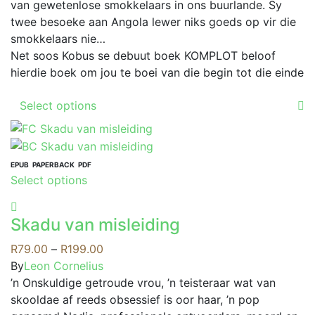
van gewetenlose smokkelaars in ons buurlande. Sy
twee besoeke aan Angola lewer niks goeds op vir die
smokkelaars nie…
Net soos Kobus se debuut boek KOMPLOT beloof
hierdie boek om jou te boei van die begin tot die einde
This
Select options
product
has
multiple
variants.
EPUB
PAPERBACK
PDF
This
Select options
The
product
options
has
may
Skadu van misleiding
multiple
be
variants.
Price
R
79.00
–
R
199.00
chosen
The
range:
By
Leon Cornelius
on
options
R79.00
’n Onskuldige getroude vrou, ’n teisteraar wat van
the
may
through
skooldae af reeds obsessief is oor haar, ’n pop
product
be