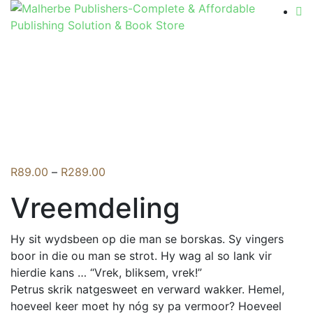
Flip to Back
Price
R
89.00
–
R
289.00
range:
Vreemdeling
R89.00
through
R289.00
Hy sit wydsbeen op die man se borskas. Sy vingers
boor in die ou man se strot. Hy wag al so lank vir
hierdie kans … “Vrek, bliksem, vrek!”
Petrus skrik natgesweet en verward wakker. Hemel,
hoeveel keer moet hy nóg sy pa vermoor? Hoeveel