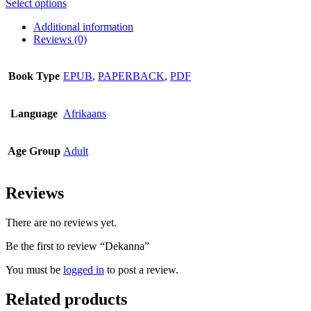
This
Select options
product
Additional information
has
Reviews (0)
multiple
variants.
The
Book Type
EPUB
,
PAPERBACK
,
PDF
options
may
be
Language
Afrikaans
chosen
on
the
Age Group
Adult
product
page
Reviews
There are no reviews yet.
Be the first to review “Dekanna”
You must be
logged in
to post a review.
Related products