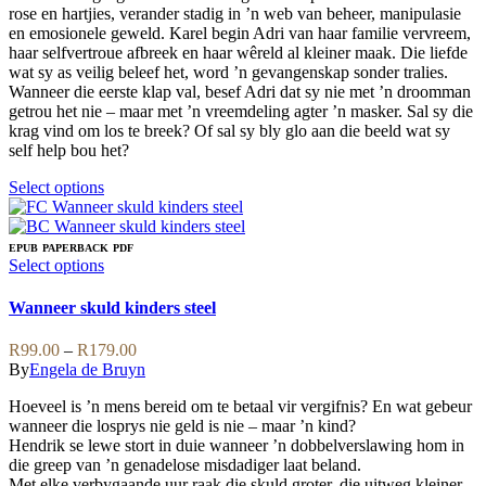
the
rose en hartjies, verander stadig in ’n web van beheer, manipulasie
product
en emosionele geweld. Karel begin Adri van haar familie vervreem,
page
haar selfvertroue afbreek en haar wêreld al kleiner maak. Die liefde
wat sy as veilig beleef het, word ’n gevangenskap sonder tralies.
Wanneer die eerste klap val, besef Adri dat sy nie met ’n droomman
getrou het nie – maar met ’n vreemdeling agter ’n masker. Sal sy die
krag vind om los te breek? Of sal sy bly glo aan die beeld wat sy
self help bou het?
This
Select options
product
has
multiple
EPUB
PAPERBACK
PDF
variants.
This
Select options
The
product
options
has
Wanneer skuld kinders steel
may
multiple
be
variants.
Price
R
99.00
–
R
179.00
chosen
The
range:
By
Engela de Bruyn
on
options
R99.00
the
may
Hoeveel is ’n mens bereid om te betaal vir vergifnis? En wat gebeur
through
product
be
wanneer die losprys nie geld is nie – maar ’n kind?
R179.00
page
chosen
Hendrik se lewe stort in duie wanneer ’n dobbelverslawing hom in
on
die greep van ’n genadelose misdadiger laat beland.
the
Met elke verbygaande uur raak die skuld groter, die uitweg kleiner,