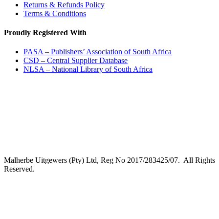
Returns & Refunds Policy
Terms & Conditions
Proudly Registered With
PASA – Publishers’ Association of South Africa
CSD – Central Supplier Database
NLSA – National Library of South Africa
Malherbe Uitgewers (Pty) Ltd, Reg No 2017/283425/07. All Rights
Reserved.