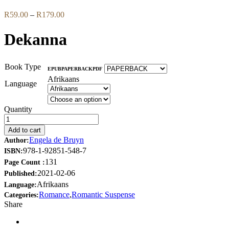
Price
R
59.00
–
R
179.00
range:
R59.00
Dekanna
through
R179.00
Book Type
EPUB
PAPERBACK
PDF
Afrikaans
Language
Quantity
Add to cart
Engela de Bruyn
Author:
978-1-92851-548-7
ISBN:
131
Page Count :
2021-02-06
Published:
Afrikaans
Language:
Romance
,
Romantic Suspense
Categories:
Share