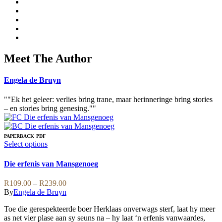
Meet The Author
Engela de Bruyn
""Ek het geleer: verlies bring trane, maar herinneringe bring stories
– en stories bring genesing.""
PAPERBACK
PDF
This
Select options
product
has
Die erfenis van Mansgenoeg
multiple
variants.
Price
R
109.00
–
R
239.00
The
range:
By
Engela de Bruyn
options
R109.00
may
Toe die gerespekteerde boer Herklaas onverwags sterf, laat hy meer
through
be
as net vier plase aan sy seuns na – hy laat ‘n erfenis vanwaardes,
R239.00