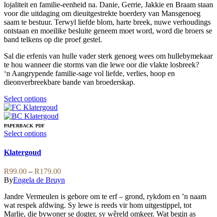
chosen
lojaliteit en familie-eenheid na. Danie, Gerrie, Jakkie en Braam staan
on
voor die uitdaging om dieuitgestrekte boerdery van Mansgenoeg
the
saam te bestuur. Terwyl liefde blom, harte breek, nuwe verhoudings
product
ontstaan en moeilike besluite geneem moet word, word die broers se
page
band telkens op die proef gestel.
Sal die erfenis van hulle vader sterk genoeg wees om hullebymekaar
te hou wanneer die storms van die lewe oor die vlakte losbreek?
‘n Aangrypende familie-sage vol liefde, verlies, hoop en
dieonverbreekbare bande van broederskap.
This
Select options
product
has
multiple
PAPERBACK
PDF
variants.
This
Select options
The
product
options
has
Klatergoud
may
multiple
be
variants.
Price
R
99.00
–
R
179.00
chosen
The
range:
By
Engela de Bruyn
on
options
R99.00
the
may
Jandre Vermeulen is gebore om te erf – grond, rykdom en ’n naam
through
product
be
wat respek afdwing. Sy lewe is reeds vir hom uitgestippel, tot
R179.00
page
chosen
Marlie, die bywoner se dogter, sy wêreld omkeer. Wat begin as