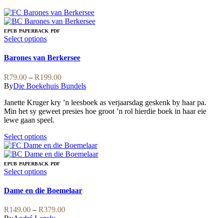
EPUB
PAPERBACK
PDF
This
Select options
product
has
Barones van Berkersee
multiple
variants.
Price
R
79.00
–
R
199.00
The
range:
By
Die Boekehuis Bundels
options
R79.00
may
Janette Kruger kry ’n leesboek as verjaarsdag geskenk by haar pa.
through
be
Min het sy geweet presies hoe groot ’n rol hierdie boek in haar eie
R199.00
chosen
lewe gaan speel.
on
the
This
Select options
product
product
page
has
multiple
EPUB
PAPERBACK
PDF
variants.
This
Select options
The
product
options
has
Dame en die Boemelaar
may
multiple
be
variants.
Price
R
149.00
–
R
379.00
chosen
The
range: