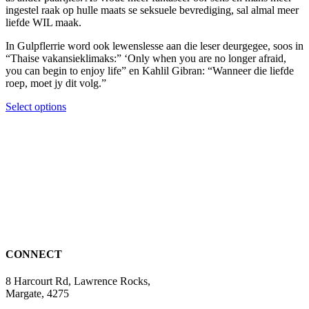
page
ingestel raak op hulle maats se seksuele bevrediging, sal almal meer
liefde WIL maak.
In Gulpflerrie word ook lewenslesse aan die leser deurgegee, soos in
“Thaise vakansieklimaks:” ‘Only when you are no longer afraid,
you can begin to enjoy life” en Kahlil Gibran: “Wanneer die liefde
roep, moet jy dit volg.”
This
Select options
product
has
multiple
variants.
The
options
may
be
chosen
on
the
CONNECT
product
page
8 Harcourt Rd, Lawrence Rocks,
Margate, 4275