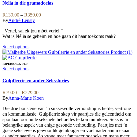
options
has
Nelia in die gramadoelas
may
multiple
be
variants.
Price
R
139.00
–
R
359.00
chosen
The
range:
By
André Lensly
on
options
R139.00
the
may
“Vertel, sal ek jou móét vertel.”
through
product
be
Wat is Nélia se geheim en hoe gaan dit haar toekoms raak?
R359.00
page
chosen
on
This
Select options
the
product
product
has
page
multiple
PAPERBACK
PDF
variants.
This
Select options
The
product
options
has
Gulpflerrie en ander Seksstories
may
multiple
be
variants.
Price
R
79.00
–
R
229.00
chosen
The
range:
By
Anna-Marie Koen
on
options
R79.00
the
may
Die drie boustene van ’n suksesvolle verhouding is liefde, vertroue
through
product
be
en kommunikasie. Gulpflerrie skep vir paartjies die geleentheid om
R229.00
page
chosen
spontaan oor hulle seksuele behoeftes te kommunikeer. Seks is ’n
on
belangrike aspek van enige gesonde verhouding. Paartjies met ’n
the
goeie sekslewe is gewoonlik gelukkiger en voel nader aan mekaar
product
as ander paartjies. As vroue meer fantaseer oor seks en mans meer