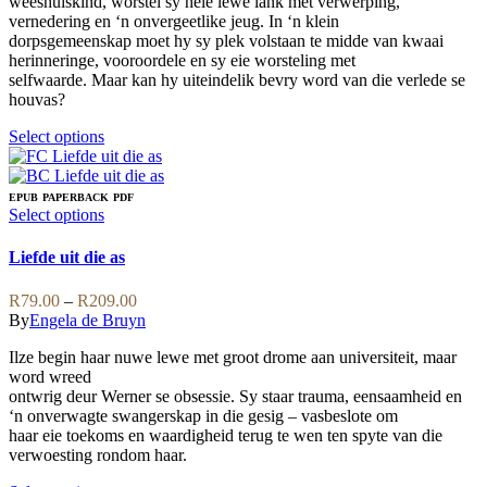
weeshuiskind, worstel sy hele lewe lank met verwerping,
R189.00
page
chosen
vernedering en ‘n onvergeetlike jeug. In ‘n klein
on
dorpsgemeenskap moet hy sy plek volstaan te midde van kwaai
the
herinneringe, vooroordele en sy eie worsteling met
product
selfwaarde. Maar kan hy uiteindelik bevry word van die verlede se
page
houvas?
This
Select options
product
has
multiple
EPUB
PAPERBACK
PDF
variants.
This
Select options
The
product
options
has
Liefde uit die as
may
multiple
be
variants.
Price
R
79.00
–
R
209.00
chosen
The
range:
By
Engela de Bruyn
on
options
R79.00
the
may
Ilze begin haar nuwe lewe met groot drome aan universiteit, maar
through
product
be
word wreed
R209.00
page
chosen
ontwrig deur Werner se obsessie. Sy staar trauma, eensaamheid en
on
‘n onverwagte swangerskap in die gesig – vasbeslote om
the
haar eie toekoms en waardigheid terug te wen ten spyte van die
product
verwoesting rondom haar.
page