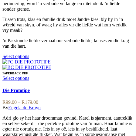
on
herinnering, word ’n verbode verlange en uiteindelik ’n liefde
the
sonder grense.
product
page
Tussen trots, klas en familie druk moet Jandre kies: bly hy in ’n
wêreld van skyn, of waag hy alles vir die liefde wat hom werklik
vry maak?
’n Passionele liefdesverhaal oor verbode liefde, keuses en die krag
van die hart.
This
Select options
product
has
multiple
PAPERBACK
PDF
variants.
This
Select options
The
product
options
has
Die Prototipe
may
multiple
be
variants.
Price
R
99.00
–
R
179.00
chosen
The
range:
By
Engela de Bruyn
on
options
R99.00
the
may
Adri glo sy het haar droomman gevind. Karel is sjarmant, aantreklik
through
product
be
en selfversekerd – die perfekte prototipe van ’n man. Haar familie is
R179.00
page
chosen
egter nie oortuig nie. Iets in sy oë, iets in sy besitlikheid, laat
on
waarskuwingsligte flikker. Wat begin as ’n sprokiesromanse met