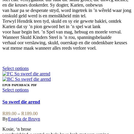
product
en die keuses donkerder. Sy dogter, Karien, onbewus
page
van haar pa se desperate stryd, word ingetrek in ’n wêreld waar jong
onskuld geld werd is en menslikheid min tel.
Terwyl Hendrik teen tyd, skuld en sy eie gewete baklei, ontdek
Karien dat sy ’n pion geword het in ’n spel wat lank
voor haar begin het. ’n Spel van mag, hebsug en morele verval.
Wanneer Skuld Kinders Steel is ’n rou, spanningsbelaaide
verhaal oor verslawing, skuld, ouerskap en die ondenkbare keuses
wat mense maak wanneer alles reeds verlore voel.
This
Select options
product
has
multiple
EPUB
PAPERBACK
PDF
variants.
This
Select options
The
product
options
has
So sweef die arend
may
multiple
be
variants.
Price
R
89.00
–
R
189.00
chosen
The
range:
By
Engela de Bruyn
on
options
R89.00
the
may
Kosie, ‘n brose
through
product
be