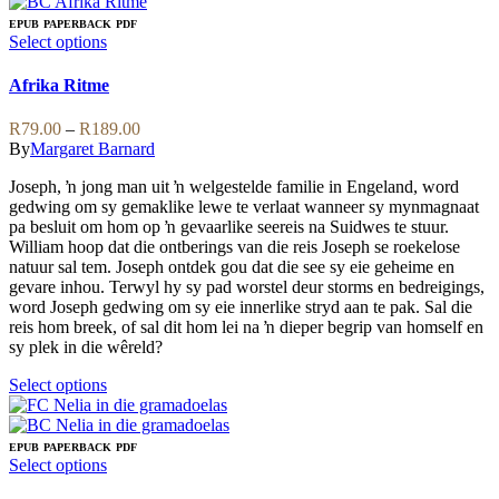
has
multiple
EPUB
PAPERBACK
PDF
variants.
This
Select options
The
product
options
has
Afrika Ritme
may
multiple
be
variants.
Price
R
79.00
–
R
189.00
chosen
The
range:
By
Margaret Barnard
on
options
R79.00
the
may
Joseph, ŉ jong man uit ŉ welgestelde familie in Engeland, word
through
product
be
gedwing om sy gemaklike lewe te verlaat wanneer sy mynmagnaat
R189.00
page
chosen
pa besluit om hom op ŉ gevaarlike seereis na Suidwes te stuur.
on
William hoop dat die ontberings van die reis Joseph se roekelose
the
natuur sal tem. Joseph ontdek gou dat die see sy eie geheime en
product
gevare inhou. Terwyl hy sy pad worstel deur storms en bedreigings,
page
word Joseph gedwing om sy eie innerlike stryd aan te pak. Sal die
reis hom breek, of sal dit hom lei na ŉ dieper begrip van homself en
sy plek in die wêreld?
This
Select options
product
has
multiple
EPUB
PAPERBACK
PDF
variants.
This
Select options
The
product