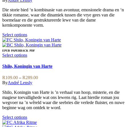
By
André Lensly
on
options
R149.00
the
may
Die storie bied ‘n kombinasie van avontuur, emosionele drama en ‘n
through
product
be
tikkie romanse, waar die dinamiek tussen die vrye gees van die
R379.00
page
chosen
boemelaar en die gestruktureerde lewe van die dame
on
kernkomponente vorm.
the
product
This
Select options
page
product
has
multiple
EPUB
PAPERBACK
PDF
variants.
This
Select options
The
product
options
has
Shilo, Koningin van Harte
may
multiple
be
variants.
Price
R
109.00
–
R
289.00
chosen
The
range:
By
André Lensly
on
options
R109.00
the
may
Shilo, Koningin van Harte is ’n verhaal van hoop, misterie, en die
through
product
be
magiese toevallighede wat ons lewens rig. Laat hierdie roman jou
R289.00
page
chosen
wegvoer na ’n wêreld waar die seebries die verlede fluister, en nuwe
on
beginne wag om ontdek te word.
the
product
This
Select options
page
product