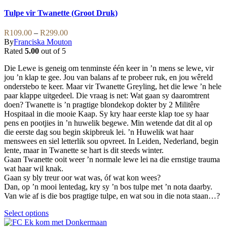
product
has
Tulpe vir Twanette (Groot Druk)
multiple
variants.
Price
R
109.00
–
R
299.00
The
range:
By
Franciska Mouton
options
R109.00
Rated
5.00
out of 5
may
through
be
Die Lewe is geneig om tenminste één keer in ’n mens se lewe, vir
R299.00
chosen
jou ’n klap te gee. Jou van balans af te probeer ruk, en jou wêreld
on
onderstebo te keer. Maar vir Twanette Greyling, het die lewe ’n hele
the
paar klappe uitgedeel. Die vraag is net: Wat gaan sy daaromtrent
product
doen? Twanette is ’n pragtige blondekop dokter by 2 Militêre
page
Hospitaal in die mooie Kaap. Sy kry haar eerste klap toe sy haar
pens en pootjies in ’n huwelik begewe. Min wetende dat dit al op
die eerste dag sou begin skipbreuk lei. ’n Huwelik wat haar
menswees en siel letterlik sou opvreet. In Leiden, Nederland, begin
lente, maar in Twanette se hart is dit steeds winter.
Gaan Twanette ooit weer ’n normale lewe lei na die ernstige trauma
wat haar wil knak.
Gaan sy bly treur oor wat was, óf wat kon wees?
Dan, op ’n mooi lentedag, kry sy ’n bos tulpe met ’n nota daarby.
Van wie af is die bos pragtige tulpe, en wat sou in die nota staan…?
This
Select options
product