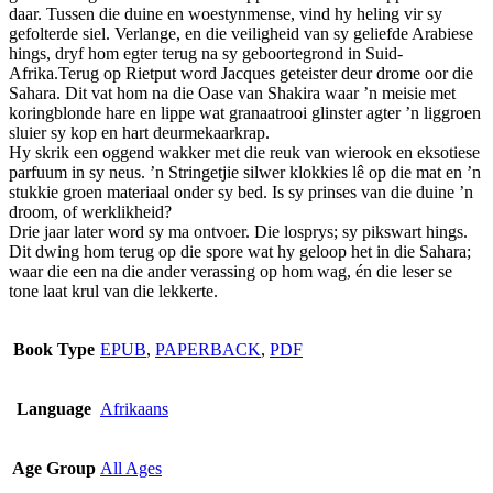
daar. Tussen die duine en woestynmense, vind hy heling vir sy
be
gefolterde siel. Verlange, en die veiligheid van sy geliefde Arabiese
chosen
hings, dryf hom egter terug na sy geboortegrond in Suid-
on
Afrika.Terug op Rietput word Jacques geteister deur drome oor die
the
Sahara. Dit vat hom na die Oase van Shakira waar ’n meisie met
product
koringblonde hare en lippe wat granaatrooi glinster agter ’n liggroen
page
sluier sy kop en hart deurmekaarkrap.
Hy skrik een oggend wakker met die reuk van wierook en eksotiese
parfuum in sy neus. ’n Stringetjie silwer klokkies lê op die mat en ’n
stukkie groen materiaal onder sy bed. Is sy prinses van die duine ’n
droom, of werklikheid?
Drie jaar later word sy ma ontvoer. Die losprys; sy pikswart hings.
Dit dwing hom terug op die spore wat hy geloop het in die Sahara;
waar die een na die ander verassing op hom wag, én die leser se
tone laat krul van die lekkerte.
Book Type
EPUB
,
PAPERBACK
,
PDF
Language
Afrikaans
Age Group
All Ages