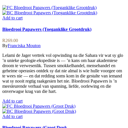
Add to cart
Bloedrooi Papawers (Toeganklike Grootdruk)
R
269.00
By
Franciska Mouton
Lelami de Jager vertrek vol opwinding na die Sahara vir wat sy glo
’n unieke geologie-ekspedisie is — ’n kans om haar akademiese
droom te verwesenlik. Tussen smokkelhandel, mensehandel en
geheime operasies ontdek sy dat nie almal is wie hulle voorgee om
te wees nie — en dat redding soms kom in die gestalte van iemand
wat sy nooit regtig raakgesien het nie. Bloedrooi Papawers is ’n
meesleurende verhaal van spanning, liefde, oorlewing en die
onverwagse krag van die hart.
Add to cart
Add to cart
Bloedrooi Papawers (Groot Druk