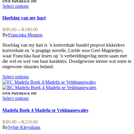
multiple
EPUB
PAPERBACK
PDF
page
variants.
This
Select options
The
product
options
has
Hoefslag van my hart
may
multiple
be
variants.
Price
R
89.00
–
R
199.00
chosen
The
range:
By
Franciska Mouton
on
options
R89.00
the
may
Hoefslag van my hart is ’n kortverhale bundel propvol lekkerlees
through
product
be
kortverhale en ’n pragtige novelle, Liefde soos Geel Magrietjies,
R199.00
page
chosen
waar Franciska haar lesers op ’n verbeeldingsvlug neem saam met
on
die wel en weë van haar karakters. Doodgewone mense wat soms in
the
ongewone situasies beland.
product
page
This
Select options
product
has
multiple
EPUB
PAPERBACK
PDF
variants.
This
Select options
The
product
options
has
Madefu Boek 4 Madefu se Veldmanewales
may
multiple
be
variants.
Price
R
89.00
–
R
219.00
chosen
The
range:
By
Sybie Kleynhans
on
options
R89.00