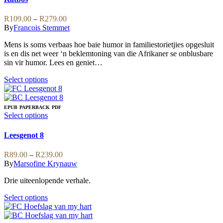
may
multiple
be
variants.
Price
R
109.00
–
R
279.00
chosen
The
range:
By
Francois Stemmet
on
options
R109.00
the
may
Mens is soms verbaas hoe baie humor in familiestorietjies opgesluit
through
product
be
is en dis net weer ‘n beklemtoning van die Afrikaner se onblusbare
R279.00
page
chosen
sin vir humor. Lees en geniet…
on
the
This
Select options
product
product
page
has
multiple
EPUB
PAPERBACK
PDF
variants.
This
Select options
The
product
options
has
Leesgenot 8
may
multiple
be
variants.
Price
R
89.00
–
R
239.00
chosen
The
range:
By
Marsofine Krynauw
on
options
R89.00
the
may
Drie uiteenlopende verhale.
through
product
be
R239.00
page
chosen
This
Select options
on
product
the
has
product