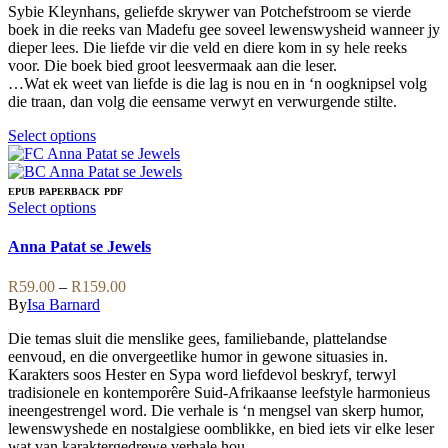
the
may
Sybie Kleynhans, geliefde skrywer van Potchefstroom se vierde
through
product
be
boek in die reeks van Madefu gee soveel lewenswysheid wanneer jy
R219.00
page
chosen
dieper lees. Die liefde vir die veld en diere kom in sy hele reeks
on
voor. Die boek bied groot leesvermaak aan die leser.
the
…Wat ek weet van liefde is die lag is nou en in ‘n oogknipsel volg
product
die traan, dan volg die eensame verwyt en verwurgende stilte.
page
This
Select options
product
has
multiple
EPUB
PAPERBACK
PDF
variants.
This
Select options
The
product
options
has
Anna Patat se Jewels
may
multiple
be
variants.
Price
R
59.00
–
R
159.00
chosen
The
range:
By
Isa Barnard
on
options
R59.00
the
may
Die temas sluit die menslike gees, familiebande, plattelandse
through
product
be
eenvoud, en die onvergeetlike humor in gewone situasies in.
R159.00
page
chosen
Karakters soos Hester en Sypa word liefdevol beskryf, terwyl
on
tradisionele en kontemporêre Suid-Afrikaanse leefstyle harmonieus
the
ineengestrengel word. Die verhale is ‘n mengsel van skerp humor,
product
lewenswyshede en nostalgiese oomblikke, en bied iets vir elke leser
page
wat van karaktergedrewe verhale hou.