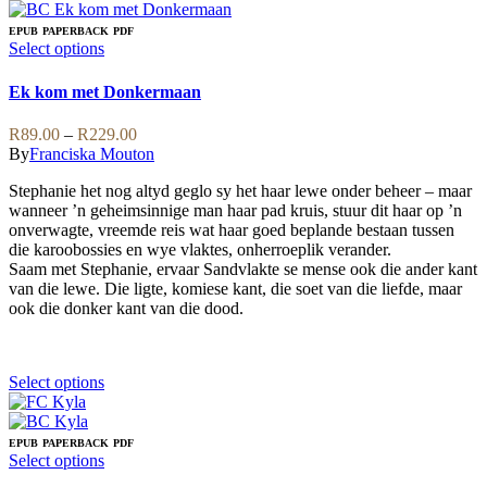
has
multiple
EPUB
PAPERBACK
PDF
variants.
This
Select options
The
product
options
has
Ek kom met Donkermaan
may
multiple
be
variants.
Price
R
89.00
–
R
229.00
chosen
The
range:
By
Franciska Mouton
on
options
R89.00
the
may
Stephanie het nog altyd geglo sy het haar lewe onder beheer – maar
through
product
be
wanneer ’n geheimsinnige man haar pad kruis, stuur dit haar op ’n
R229.00
page
chosen
onverwagte, vreemde reis wat haar goed beplande bestaan tussen
on
die karoobossies en wye vlaktes, onherroeplik verander.
the
Saam met Stephanie, ervaar Sandvlakte se mense ook die ander kant
product
van die lewe. Die ligte, komiese kant, die soet van die liefde, maar
page
ook die donker kant van die dood.
This
Select options
product
has
multiple
EPUB
PAPERBACK
PDF
variants.
This
Select options
The
product