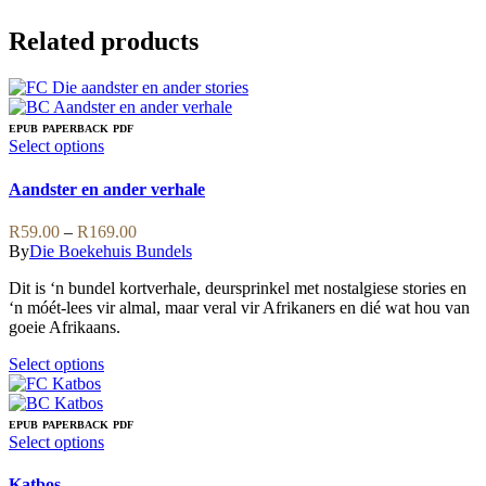
Related products
EPUB
PAPERBACK
PDF
This
Select options
product
has
Aandster en ander verhale
multiple
variants.
Price
R
59.00
–
R
169.00
The
range:
By
Die Boekehuis Bundels
options
R59.00
may
Dit is ‘n bundel kortverhale, deursprinkel met nostalgiese stories en
through
be
‘n móét-lees vir almal, maar veral vir Afrikaners en dié wat hou van
R169.00
chosen
goeie Afrikaans.
on
the
This
Select options
product
product
page
has
multiple
EPUB
PAPERBACK
PDF
variants.
This
Select options
The
product
options
has
Katbos