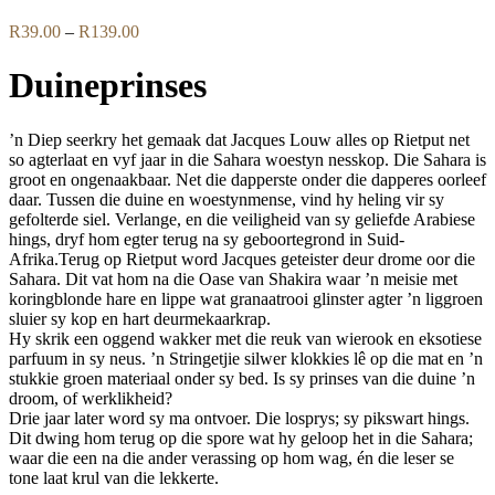
Price
R
39.00
–
R
139.00
range:
R39.00
Duineprinses
through
R139.00
’n Diep seerkry het gemaak dat Jacques Louw alles op Rietput net
so agterlaat en vyf jaar in die Sahara woestyn nesskop. Die Sahara is
groot en ongenaakbaar. Net die dapperste onder die dapperes oorleef
daar. Tussen die duine en woestynmense, vind hy heling vir sy
gefolterde siel. Verlange, en die veiligheid van sy geliefde Arabiese
hings, dryf hom egter terug na sy geboortegrond in Suid-
Afrika.Terug op Rietput word Jacques geteister deur drome oor die
Sahara. Dit vat hom na die Oase van Shakira waar ’n meisie met
koringblonde hare en lippe wat granaatrooi glinster agter ’n liggroen
sluier sy kop en hart deurmekaarkrap.
Hy skrik een oggend wakker met die reuk van wierook en eksotiese
parfuum in sy neus. ’n Stringetjie silwer klokkies lê op die mat en ’n
stukkie groen materiaal onder sy bed. Is sy prinses van die duine ’n
droom, of werklikheid?
Drie jaar later word sy ma ontvoer. Die losprys; sy pikswart hings.
Dit dwing hom terug op die spore wat hy geloop het in die Sahara;
waar die een na die ander verassing op hom wag, én die leser se
tone laat krul van die lekkerte.