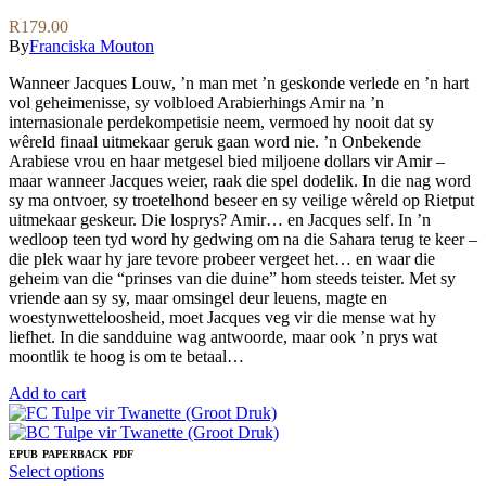
R
179.00
By
Franciska Mouton
Wanneer Jacques Louw, ’n man met ’n geskonde verlede en ’n hart
vol geheimenisse, sy volbloed Arabierhings Amir na ’n
internasionale perdekompetisie neem, vermoed hy nooit dat sy
wêreld finaal uitmekaar geruk gaan word nie. ’n Onbekende
Arabiese vrou en haar metgesel bied miljoene dollars vir Amir –
maar wanneer Jacques weier, raak die spel dodelik. In die nag word
sy ma ontvoer, sy troetelhond beseer en sy veilige wêreld op Rietput
uitmekaar geskeur. Die losprys? Amir… en Jacques self. In ’n
wedloop teen tyd word hy gedwing om na die Sahara terug te keer –
die plek waar hy jare tevore probeer vergeet het… en waar die
geheim van die “prinses van die duine” hom steeds teister. Met sy
vriende aan sy sy, maar omsingel deur leuens, magte en
woestynwetteloosheid, moet Jacques veg vir die mense wat hy
liefhet. In die sandduine wag antwoorde, maar ook ’n prys wat
moontlik te hoog is om te betaal…
Add to cart
EPUB
PAPERBACK
PDF
This
Select options