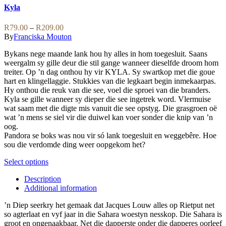
options
has
Kyla
may
multiple
be
variants.
Price
R
79.00
–
R
209.00
chosen
The
range:
By
Franciska Mouton
on
options
R79.00
the
may
Bykans nege maande lank hou hy alles in hom toegesluit. Saans
through
product
be
weergalm sy gille deur die stil gange wanneer dieselfde droom hom
R209.00
page
chosen
treiter. Op ’n dag onthou hy vir KYLA. Sy swartkop met die goue
on
hart en klingellaggie. Stukkies van die legkaart begin inmekaarpas.
the
Hy onthou die reuk van die see, voel die sproei van die branders.
product
Kyla se gille wanneer sy dieper die see ingetrek word. Vlermuise
page
wat saam met die digte mis vanuit die see opstyg. Die grasgroen oë
wat ’n mens se siel vir die duiwel kan voer sonder die knip van ’n
oog.
Pandora se boks was nou vir só lank toegesluit en weggebêre. Hoe
sou die verdomde ding weer oopgekom het?
This
Select options
product
Description
has
Additional information
multiple
variants.
’n Diep seerkry het gemaak dat Jacques Louw alles op Rietput net
The
so agterlaat en vyf jaar in die Sahara woestyn nesskop. Die Sahara is
options
groot en ongenaakbaar. Net die dapperste onder die dapperes oorleef
may