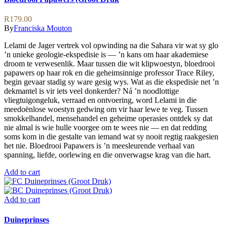
R
179.00
By
Franciska Mouton
Lelami de Jager vertrek vol opwinding na die Sahara vir wat sy glo
’n unieke geologie-ekspedisie is — ’n kans om haar akademiese
droom te verwesenlik. Maar tussen die wit klipwoestyn, bloedrooi
papawers op haar rok en die geheimsinnige professor Trace Riley,
begin gevaar stadig sy ware gesig wys. Wat as die ekspedisie net ’n
dekmantel is vir iets veel donkerder? Ná ’n noodlottige
vliegtuigongeluk, verraad en ontvoering, word Lelami in die
meedoënlose woestyn gedwing om vir haar lewe te veg. Tussen
smokkelhandel, mensehandel en geheime operasies ontdek sy dat
nie almal is wie hulle voorgee om te wees nie — en dat redding
soms kom in die gestalte van iemand wat sy nooit regtig raakgesien
het nie. Bloedrooi Papawers is ’n meesleurende verhaal van
spanning, liefde, oorlewing en die onverwagse krag van die hart.
Add to cart
Add to cart
Duineprinses