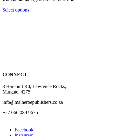
This
Select options
product
has
multiple
variants.
The
options
may
be
chosen
on
the
CONNECT
product
page
8 Harcourt Rd, Lawrence Rocks,
Margate, 4275
info@malherbepublishers.co.za
+27 066 089 9675
Facebook
Instagram