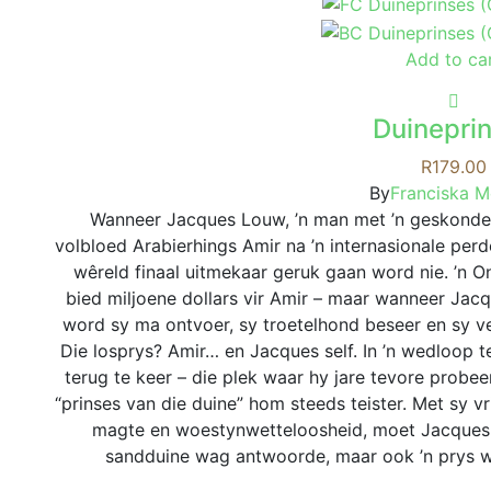
Add to ca
Duinepri
R
179.00
By
Franciska 
Wanneer Jacques Louw, ’n man met ’n geskonde v
volbloed Arabierhings Amir na ’n internasionale pe
wêreld finaal uitmekaar geruk gaan word nie. ’n 
bied miljoene dollars vir Amir – maar wanneer Jacqu
word sy ma ontvoer, sy troetelhond beseer en sy ve
Die losprys? Amir… en Jacques self. In ’n wedloop
terug te keer – die plek waar hy jare tevore probe
“prinses van die duine” hom steeds teister. Met sy v
magte en woestynwetteloosheid, moet Jacques ve
sandduine wag antwoorde, maar ook ’n prys w