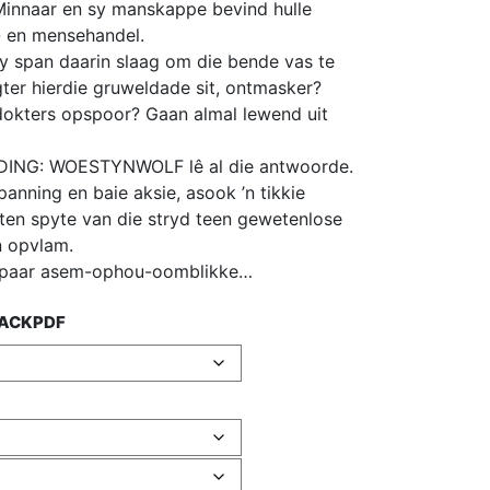
Minnaar en sy manskappe bevind hulle
- en mensehandel.
y span daarin slaag om die bende vas te
ter hierdie gruweldade sit, ontmasker?
dokters opspoor? Gaan almal lewend uit
NDING: WOESTYNWOLF lê al die antwoorde.
panning en baie aksie, asook ’n tikkie
 ten spyte van die stryd teen gewetenlose
n opvlam.
’n paar asem-ophou-oomblikke…
ACK
PDF