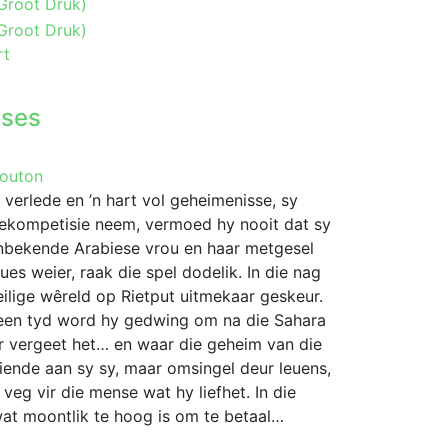
rt
nses
Mouton
erlede en ’n hart vol geheimenisse, sy
rdekompetisie neem, vermoed hy nooit dat sy
Onbekende Arabiese vrou en haar metgesel
es weier, raak die spel dodelik. In die nag
ilige wêreld op Rietput uitmekaar geskeur.
 teen tyd word hy gedwing om na die Sahara
er vergeet het… en waar die geheim van die
riende aan sy sy, maar omsingel deur leuens,
g vir die mense wat hy liefhet. In die
at moontlik te hoog is om te betaal…