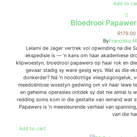
Add to ca
Bloedrooi Papawer
R
179.00
By
Franciska 
Lelami de Jager vertrek vol opwinding na die Sa
ekspedisie is — ’n kans om haar akademiese dro
klipwoestyn, bloedrooi papawers op haar rok en die
gevaar stadig sy ware gesig wys. Wat as die eksp
donkerder? Ná ’n noodlottige vliegtuigongeluk, v
meedoënlose woestyn gedwing om vir haar lewe te
en geheime operasies ontdek sy dat nie almal is 
redding soms kom in die gestalte van iemand wat sy
Papawers is ’n meesleurende verhaal van spanning,
van die har
Add to cart