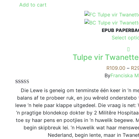
Add to cart
EPUB
PAPERBA
Select opti
Tulpe vir Twanette
R
109.00
–
R
2
By
Franciska 
Rated
5.00
Die Lewe is geneig om tenminste één keer in ’n men
out of 5
balans af te probeer ruk, en jou wêreld onderstebo 
lewe ’n hele paar klappe uitgedeel. Die vraag is ne
’n pragtige blondekop dokter by 2 Militêre Hospitaa
toe sy haar pens en pootjies in ’n huwelik begewe. 
begin skipbreuk lei. ’n Huwelik wat haar menswees 
Nederland, begin lente, maar in Twanett