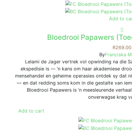
Add to ca
Bloedrooi Papawers (Toe
R
269.00
By
Franciska 
Lelami de Jager vertrek vol opwinding na die Sa
ekspedisie is — ’n kans om haar akademiese droo
mensehandel en geheime operasies ontdek sy dat nie
— en dat redding soms kom in die gestalte van iema
Bloedrooi Papawers is ’n meesleurende verhaal 
onverwagse krag va
Add to cart