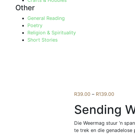
Crafts & Hobbies
Other
General Reading
Poetry
Religion & Spirituality
Short Stories
Price
R
39.00
–
R
139.00
range:
Sending W
R39.00
through
R139.00
Die Weermag stuur ’n span
te trek en die genadelose 