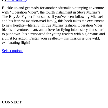
on
options
R99.00
the
may
Buckle up and get ready for another adrenaline-pumping adventure
through
product
be
with *Operation Viper*, the fourth installment in Steve Murray’s
R259.00
page
chosen
The Boy Jet Fighter Pilot series. If you’ve been following Michael
on
and his fearless aviation-mad family, this book takes the excitement
the
to new heights—literally! In true Murray fashion, Operation Viper
product
blends adventure, heart, and a love for flying into a story that’s hard
page
to put down. It’s a must-read for young readers with big dreams and
a thirst for action. Fasten your seatbelt—this mission is one wild,
exhilarating flight!
This
Select options
product
has
multiple
variants.
The
options
may
be
chosen
on
the
CONNECT
product
page