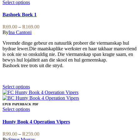
variants.
This
Select options
The
product
options
has
Bashoek Boek 1
may
multiple
be
variants.
Price
R
69.00
–
R
169.00
chosen
The
range:
By
Ina Cantoni
on
options
R69.00
the
may
Vreemde dinge gebeur en natuurlik probeer die viermanskap hul
through
product
be
bydrae lewer.Die maatskaplike werkster en haar takhaar mansvriend
R169.00
page
chosen
is ook nie so onskuldig nie. Die viermanskap span kragte saam, en
on
bewys hul lojaliteit aan die skool en hul gemeenskap.
the
Bashoek tree trots uit die stryd.
product
page
This
Select options
product
has
multiple
EPUB
PAPERBACK
PDF
variants.
This
Select options
The
product
options
has
Hunty Book 4 Operation Vipers
may
multiple
be
variants.
Price
R
99.00
–
R
259.00
chosen
The
range:
By
Steve Murray