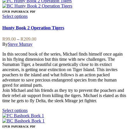
product
has
multiple
EPUB
PAPERBACK
PDF
variants.
This
Select options
The
product
options
has
Hunty Book 2 Operation Tigers
may
multiple
be
variants.
Price
R
99.00
–
R
209.00
chosen
The
range:
By
Steve Murray
on
options
R99.00
the
may
In this second book of the series, Michael finds himself once again
through
product
be
in his flying dimension but this time with new challenges. The
R209.00
page
chosen
Sumatran Tiger, a beautiful cat genetically close to its extinct
on
ancestors, is getting near extinction on Tiger Island. This invites
the
poachers to the island and what follows is an action packed
product
adventure to save precious endangered species from the human
page
greed for animal parts.
Join Michael and his friends as they try to prevent the poachers and
their rebel air support from killing the tigers. Michael is elated as this
time he gets to fly Delta, the sleek Mirage jet fighter.
This
Select options
product
has
multiple
EPUB
PAPERBACK
PDF