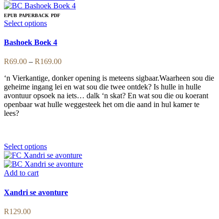
EPUB
PAPERBACK
PDF
This
Select options
product
has
Bashoek Boek 4
multiple
variants.
Price
R
69.00
–
R
169.00
The
range:
options
‘n Vierkantige, donker opening is meteens sigbaar.Waarheen sou die
R69.00
may
geheime ingang lei en wat sou die twee ontdek? Is hulle in hulle
through
be
avontuur opsoek na iets… dalk ‘n skat? En wat sou die ou koerant
R169.00
chosen
openbaar wat hulle weggesteek het om die aand in hul kamer te
on
lees?
the
product
page
This
Select options
product
has
multiple
Add to cart
variants.
The
Xandri se avonture
options
may
R
129.00
be