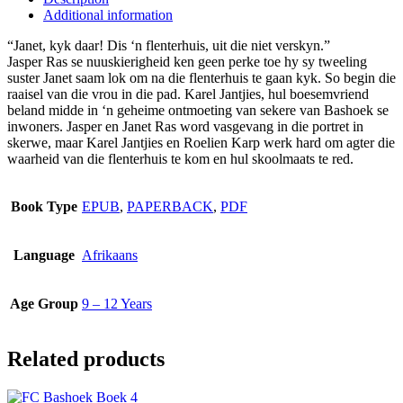
Additional information
multiple
variants.
“Janet, kyk daar! Dis ‘n flenterhuis, uit die niet verskyn.”
The
Jasper Ras se nuuskierigheid ken geen perke toe hy sy tweeling
options
suster Janet saam lok om na die flenterhuis te gaan kyk. So begin die
may
raaisel van die vrou in die pad. Karel Jantjies, hul boesemvriend
be
beland midde in ‘n geheime ontmoeting van sekere van Bashoek se
chosen
inwoners. Jasper en Janet Ras word vasgevang in die portret in
on
skerwe, maar Karel Jantjies en Roelien Karp werk hard om agter die
the
waarheid van die flenterhuis te kom en hul skoolmaats te red.
product
page
Book Type
EPUB
,
PAPERBACK
,
PDF
Language
Afrikaans
Age Group
9 – 12 Years
Related products