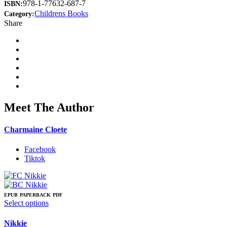
978-1-77632-687-7
ISBN:
Childrens Books
Category:
Share
Meet The Author
Charmaine Cloete
Facebook
Tiktok
EPUB
PAPERBACK
PDF
This
Select options
product
has
Nikkie