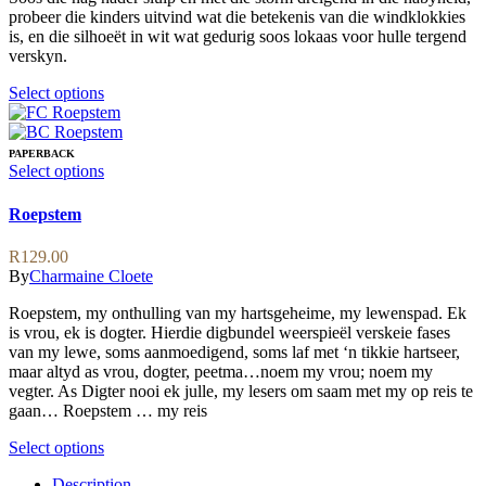
product
be
probeer die kinders uitvind wat die betekenis van die windklokkies
R169.00
page
chosen
is, en die silhoeët in wit wat gedurig soos lokaas voor hulle tergend
on
verskyn.
the
product
This
Select options
page
product
has
multiple
PAPERBACK
variants.
This
Select options
The
product
options
has
Roepstem
may
multiple
be
variants.
R
129.00
chosen
The
By
Charmaine Cloete
on
options
the
may
Roepstem, my onthulling van my hartsgeheime, my lewenspad. Ek
product
be
is vrou, ek is dogter. Hierdie digbundel weerspieël verskeie fases
page
chosen
van my lewe, soms aanmoedigend, soms laf met ‘n tikkie hartseer,
on
maar altyd as vrou, dogter, peetma…noem my vrou; noem my
the
vegter. As Digter nooi ek julle, my lesers om saam met my op reis te
product
gaan… Roepstem … my reis
page
This
Select options
product
Description
has