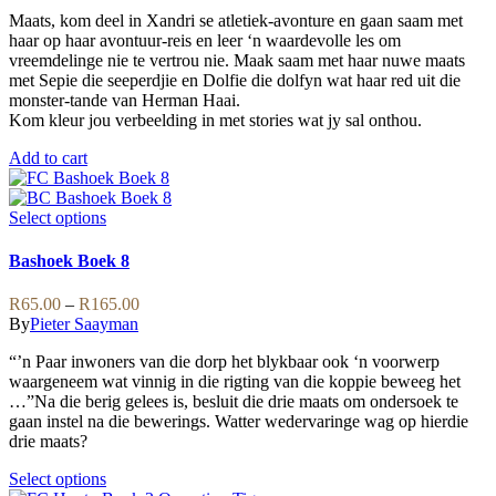
chosen
Maats, kom deel in Xandri se atletiek-avonture en gaan saam met
on
haar op haar avontuur-reis en leer ‘n waardevolle les om
the
vreemdelinge nie te vertrou nie. Maak saam met haar nuwe maats
product
met Sepie die seeperdjie en Dolfie die dolfyn wat haar red uit die
page
monster-tande van Herman Haai.
Kom kleur jou verbeelding in met stories wat jy sal onthou.
Add to cart
This
Select options
product
has
Bashoek Boek 8
multiple
variants.
Price
R
65.00
–
R
165.00
The
range:
By
Pieter Saayman
options
R65.00
may
“’n Paar inwoners van die dorp het blykbaar ook ‘n voorwerp
through
be
waargeneem wat vinnig in die rigting van die koppie beweeg het
R165.00
chosen
…”Na die berig gelees is, besluit die drie maats om ondersoek te
on
gaan instel na die bewerings. Watter wedervaringe wag op hierdie
the
drie maats?
product
page
This
Select options