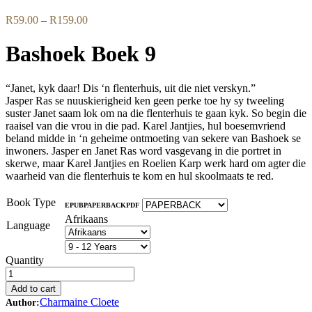
Price
R
59.00
–
R
159.00
range:
R59.00
Bashoek Boek 9
through
R159.00
“Janet, kyk daar! Dis ‘n flenterhuis, uit die niet verskyn.”
Jasper Ras se nuuskierigheid ken geen perke toe hy sy tweeling
suster Janet saam lok om na die flenterhuis te gaan kyk. So begin die
raaisel van die vrou in die pad. Karel Jantjies, hul boesemvriend
beland midde in ‘n geheime ontmoeting van sekere van Bashoek se
inwoners. Jasper en Janet Ras word vasgevang in die portret in
skerwe, maar Karel Jantjies en Roelien Karp werk hard om agter die
waarheid van die flenterhuis te kom en hul skoolmaats te red.
Book Type
EPUB
PAPERBACK
PDF
Afrikaans
Language
Quantity
Add to cart
Charmaine Cloete
Author: