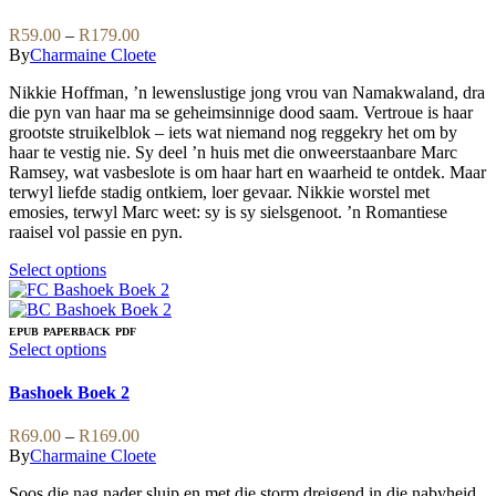
multiple
variants.
Price
R
59.00
–
R
179.00
The
range:
By
Charmaine Cloete
options
R59.00
may
Nikkie Hoffman, ’n lewenslustige jong vrou van Namakwaland, dra
through
be
die pyn van haar ma se geheimsinnige dood saam. Vertroue is haar
R179.00
chosen
grootste struikelblok – iets wat niemand nog reggekry het om by
on
haar te vestig nie. Sy deel ’n huis met die onweerstaanbare Marc
the
Ramsey, wat vasbeslote is om haar hart en waarheid te ontdek. Maar
product
terwyl liefde stadig ontkiem, loer gevaar. Nikkie worstel met
page
emosies, terwyl Marc weet: sy is sy sielsgenoot. ’n Romantiese
raaisel vol passie en pyn.
This
Select options
product
has
multiple
EPUB
PAPERBACK
PDF
variants.
This
Select options
The
product
options
has
Bashoek Boek 2
may
multiple
be
variants.
Price
R
69.00
–
R
169.00
chosen
The
range:
By
Charmaine Cloete
on
options
R69.00
the
may
Soos die nag nader sluip en met die storm dreigend in die nabyheid,
through