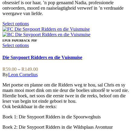
be
obsessief is oor haar, ’n pop genaamd Nadia, professionele
R199.00
chosen
ontvoerders, moord en raaiselagtigheid verweef in ’n verdraaide
on
weergawe van liefde.
the
product
This
Select options
page
product
has
multiple
EPUB
PAPERBACK
PDF
variants.
This
Select options
The
product
options
has
Die Snypoort Ridders en die Vuismuise
may
multiple
be
variants.
Price
R
59.00
–
R
149.00
chosen
The
range:
By
Leon Cornelius
on
options
R59.00
the
may
Met poetse en planne om die Ridders weg te hou, sal Chris en sy
through
product
be
maats mooi moet dink om nie deur die boelies uitoorlê te word nie.
R149.00
page
chosen
Hierdie boek, net soos die eerste twee in die reeks, beloof om die
on
leser van begin tot einde geboei te hou.
the
Ook beskikbaar in die reeks:
product
page
Boek 1: Die Snypoort Ridders in die Spoorweghuis
Boek 2: Die Snypoort Ridders in die Wildsplaas Avontuur