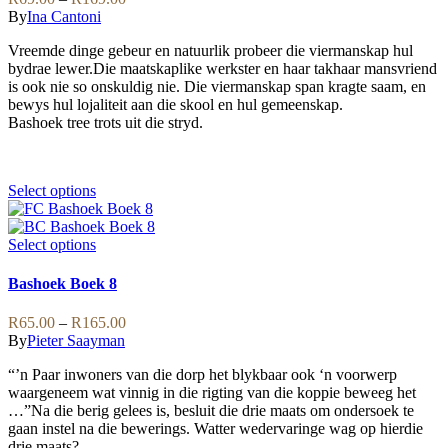
chosen
The
range:
By
Ina Cantoni
on
options
R69.00
the
may
Vreemde dinge gebeur en natuurlik probeer die viermanskap hul
through
product
be
bydrae lewer.Die maatskaplike werkster en haar takhaar mansvriend
R169.00
page
chosen
is ook nie so onskuldig nie. Die viermanskap span kragte saam, en
on
bewys hul lojaliteit aan die skool en hul gemeenskap.
the
Bashoek tree trots uit die stryd.
product
page
This
Select options
product
has
multiple
This
Select options
variants.
product
The
has
Bashoek Boek 8
options
multiple
may
variants.
Price
R
65.00
–
R
165.00
be
The
range:
By
Pieter Saayman
chosen
options
R65.00
on
may
“’n Paar inwoners van die dorp het blykbaar ook ‘n voorwerp
through
the
be
waargeneem wat vinnig in die rigting van die koppie beweeg het
R165.00
product
chosen
…”Na die berig gelees is, besluit die drie maats om ondersoek te
page
on
gaan instel na die bewerings. Watter wedervaringe wag op hierdie
the
drie maats?