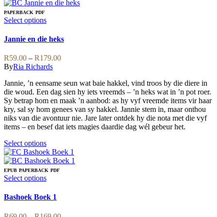
has
multiple
PAPERBACK
PDF
variants.
This
Select options
The
product
options
has
Jannie en die heks
may
multiple
be
variants.
Price
R
59.00
–
R
179.00
chosen
The
range:
By
Ria Richards
on
options
R59.00
the
may
Jannie, ’n eensame seun wat baie hakkel, vind troos by die diere in
through
product
be
die woud. Een dag sien hy iets vreemds – ’n heks wat in ’n pot roer.
R179.00
page
chosen
Sy betrap hom en maak ’n aanbod: as hy vyf vreemde items vir haar
on
kry, sal sy hom genees van sy hakkel. Jannie stem in, maar onthou
the
niks van die avontuur nie. Jare later ontdek hy die nota met die vyf
product
items – en besef dat iets magies daardie dag wél gebeur het.
page
This
Select options
product
has
multiple
EPUB
PAPERBACK
PDF
variants.
This
Select options
The
product
options
has
Bashoek Boek 1
may
multiple
be
variants.
Price
R
69.00
–
R
169.00