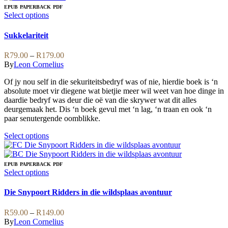
multiple
EPUB
PAPERBACK
PDF
variants.
This
Select options
The
product
options
has
Sukkelariteit
may
multiple
be
variants.
Price
R
79.00
–
R
179.00
chosen
The
range:
By
Leon Cornelius
on
options
R79.00
the
may
Of jy nou self in die sekuriteitsbedryf was of nie, hierdie boek is ‘n
through
product
be
absolute moet vir diegene wat bietjie meer wil weet van hoe dinge in
R179.00
page
chosen
daardie bedryf was deur die oë van die skrywer wat dit alles
on
deurgemaak het. Dis ‘n boek gevul met ‘n lag, ‘n traan en ook ‘n
the
paar senutergende oomblikke.
product
page
This
Select options
product
has
multiple
EPUB
PAPERBACK
PDF
variants.
This
Select options
The
product
options
has
Die Snypoort Ridders in die wildsplaas avontuur
may
multiple
be
variants.
Price
R
59.00
–
R
149.00
chosen
The
range:
By
Leon Cornelius
on
options