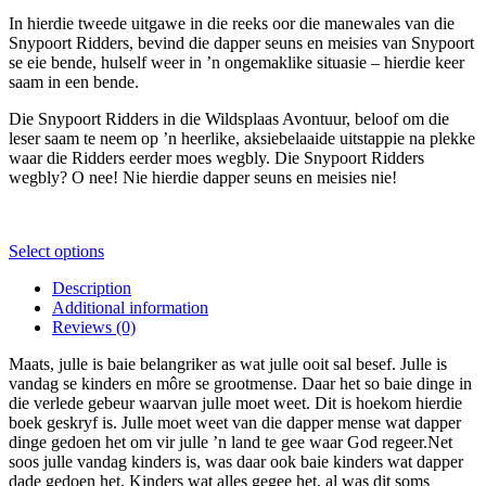
R59.00
the
may
In hierdie tweede uitgawe in die reeks oor die manewales van die
through
product
be
Snypoort Ridders, bevind die dapper seuns en meisies van Snypoort
R149.00
page
chosen
se eie bende, hulself weer in ’n ongemaklike situasie – hierdie keer
on
saam in een bende.
the
product
Die Snypoort Ridders in die Wildsplaas Avontuur, beloof om die
page
leser saam te neem op ’n heerlike, aksiebelaaide uitstappie na plekke
waar die Ridders eerder moes wegbly. Die Snypoort Ridders
wegbly? O nee! Nie hierdie dapper seuns en meisies nie!
This
Select options
product
Description
has
Additional information
multiple
Reviews (0)
variants.
The
Maats, julle is baie belangriker as wat julle ooit sal besef. Julle is
options
vandag se kinders en môre se grootmense. Daar het so baie dinge in
may
die verlede gebeur waarvan julle moet weet. Dit is hoekom hierdie
be
boek geskryf is. Julle moet weet van die dapper mense wat dapper
chosen
dinge gedoen het om vir julle ’n land te gee waar God regeer.Net
on
soos julle vandag kinders is, was daar ook baie kinders wat dapper
the
dade gedoen het. Kinders wat alles gegee het, al was dit soms
product