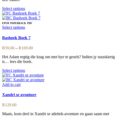
product
page
This
Select options
product
has
multiple
EPUB
PAPERBACK
PDF
variants.
This
Select options
The
product
options
has
Bashoek Boek 7
may
multiple
be
variants.
Price
R
59.00
–
R
169.00
chosen
The
range:
on
options
Het Adam regtig die krag om met bye te gesels? Indien jy nuuskierig
R59.00
the
may
is… lees die boek.
through
product
be
R169.00
page
chosen
This
Select options
on
product
the
has
product
multiple
Add to cart
page
variants.
The
Xandri se avonture
options
may
R
129.00
be
chosen
Maats, kom deel in Xandri se atletiek-avonture en gaan saam met