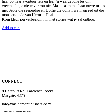
on
haar op haar avontuur-reis en leer ‘n waardevolle les om
the
vreemdelinge nie te vertrou nie. Maak saam met haar nuwe maats
product
met Sepie die seeperdjie en Dolfie die dolfyn wat haar red uit die
page
monster-tande van Herman Haai.
Kom kleur jou verbeelding in met stories wat jy sal onthou.
Add to cart
CONNECT
8 Harcourt Rd, Lawrence Rocks,
Margate, 4275
info@malherbepublishers.co.za