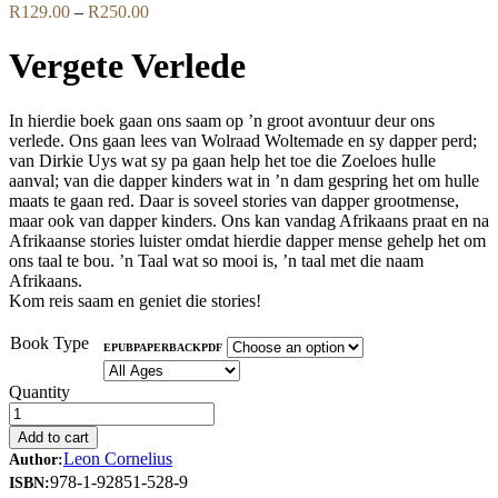
Price
R
129.00
–
R
250.00
range:
R129.00
Vergete Verlede
through
R250.00
In hierdie boek gaan ons saam op ’n groot avontuur deur ons
verlede. Ons gaan lees van Wolraad Woltemade en sy dapper perd;
van Dirkie Uys wat sy pa gaan help het toe die Zoeloes hulle
aanval; van die dapper kinders wat in ’n dam gespring het om hulle
maats te gaan red. Daar is soveel stories van dapper grootmense,
maar ook van dapper kinders. Ons kan vandag Afrikaans praat en na
Afrikaanse stories luister omdat hierdie dapper mense gehelp het om
ons taal te bou. ’n Taal wat so mooi is, ’n taal met die naam
Afrikaans.
Kom reis saam en geniet die stories!
Book Type
EPUB
PAPERBACK
PDF
Quantity
Add to cart
Leon Cornelius
Author:
978-1-92851-528-9
ISBN: