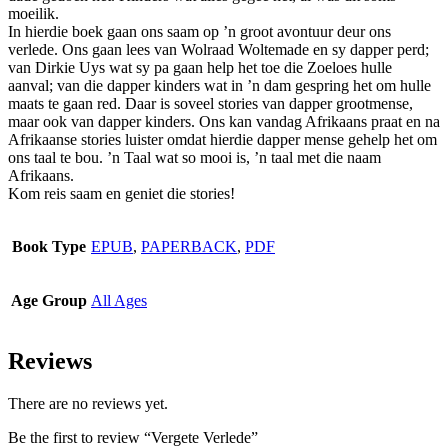
moeilik.
page
In hierdie boek gaan ons saam op ’n groot avontuur deur ons
verlede. Ons gaan lees van Wolraad Woltemade en sy dapper perd;
van Dirkie Uys wat sy pa gaan help het toe die Zoeloes hulle
aanval; van die dapper kinders wat in ’n dam gespring het om hulle
maats te gaan red. Daar is soveel stories van dapper grootmense,
maar ook van dapper kinders. Ons kan vandag Afrikaans praat en na
Afrikaanse stories luister omdat hierdie dapper mense gehelp het om
ons taal te bou. ’n Taal wat so mooi is, ’n taal met die naam
Afrikaans.
Kom reis saam en geniet die stories!
Book Type
EPUB
,
PAPERBACK
,
PDF
Age Group
All Ages
Reviews
There are no reviews yet.
Be the first to review “Vergete Verlede”