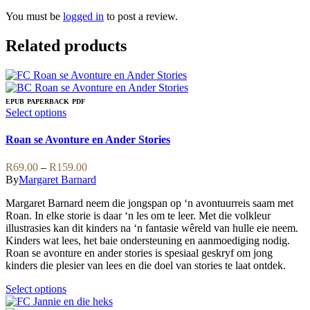
You must be
logged in
to post a review.
Related products
EPUB
PAPERBACK
PDF
This
Select options
product
has
Roan se Avonture en Ander Stories
multiple
variants.
Price
R
69.00
–
R
159.00
The
range:
By
Margaret Barnard
options
R69.00
may
Margaret Barnard neem die jongspan op ‘n avontuurreis saam met
through
be
Roan. In elke storie is daar ‘n les om te leer. Met die volkleur
R159.00
chosen
illustrasies kan dit kinders na ‘n fantasie wêreld van hulle eie neem.
on
Kinders wat lees, het baie ondersteuning en aanmoediging nodig.
the
Roan se avonture en ander stories is spesiaal geskryf om jong
product
kinders die plesier van lees en die doel van stories te laat ontdek.
page
This
Select options
product