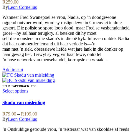
R
259.00
By
Leon Cornelius
Wanneer Fred Swanepoel se vrou, Nadia, op ’n doodgewone
oggend ontvoer word, word sy rustige lewe in Groenvlei in duie
gestort. Die polisie se spore loop dood, maar Fred se vasberadenheid
groei—hy sal haar terugkry, al beteken dit hy moet
self die monsters in die skadu’s in die oë kyk. Intussen ontdek Nadia
dat haar ontvoerder iemand uit haar verlede is—’n
man met ’n siek, obsessiewe liefde wat jare lank in die donker op
haar gewag het. Terwyl sy veg vir haar lewe, ontrafel
’n bose netwerk van mensehandel, korrupsie en wraak…
Add to cart
EPUB
PAPERBACK
PDF
This
Select options
product
has
Skadu van misleiding
multiple
variants.
Price
R
79.00
–
R
199.00
The
range:
By
Leon Cornelius
options
R79.00
may
’n Onskuldige getroude vrou, ’n teisteraar wat van skooldae af reeds
through