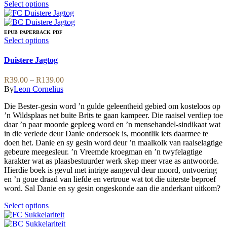
This
Select options
product
has
multiple
EPUB
PAPERBACK
PDF
variants.
This
Select options
The
product
options
has
Duistere Jagtog
may
multiple
be
variants.
Price
R
39.00
–
R
139.00
chosen
The
range:
By
Leon Cornelius
on
options
R39.00
the
may
Die Bester-gesin word ’n gulde geleentheid gebied om kosteloos op
through
product
be
’n Wildsplaas net buite Brits te gaan kampeer. Die raaisel verdiep toe
R139.00
page
chosen
daar ’n paar moorde gepleeg word en ’n mensehandel-sindikaat wat
on
in die verlede deur Danie ondersoek is, moontlik iets daarmee te
the
doen het. Danie en sy gesin word deur ’n maalkolk van raaiselagtige
product
gebeure meegesleur. ’n Vreemde kroegman en ’n twyfelagtige
page
karakter wat as plaasbestuurder werk skep meer vrae as antwoorde.
Hierdie boek is gevul met intrige aangevul deur moord, ontvoering
en ’n goue draad van liefde en vertroue wat tot die uiterste beproef
word. Sal Danie en sy gesin ongeskonde aan die anderkant uitkom?
This
Select options
product
has