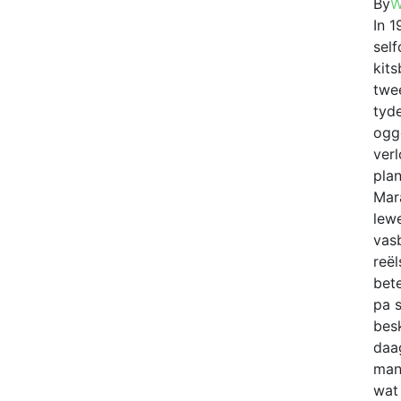
By
W
In 1
sel
kit
twe
tyd
ogg
ver
plan
Mara
lewe
vas
reël
bet
pa 
bes
daag
man
wat