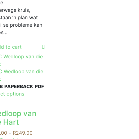
ie
erwags kruis,
taan ’n plan wat
ei se probleme kan
os…
d to cart
B
PAPERBACK
PDF
This
ect options
product
has
dloop van
multiple
e Hart
variants.
The
Price
.00
–
R
249.00
options