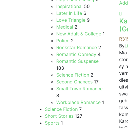
Add
Inspirational
50
Later In Life
6
Ka
Love Triangle
9
Medical
2
(G
New Adult & College
1
R
31
Police
2
By
L
Rockstar Romance
2
Mia
Romantic Comedy
4
stor
Romantic Suspense
sy 
183
ver
Science Fiction
2
die
Second Chances
17
uitv
Small Town Romance
swa
8
geb
Workplace Romance
1
tass
Science Fiction
7
kont
Short Stories
127
Kar
Sports
1