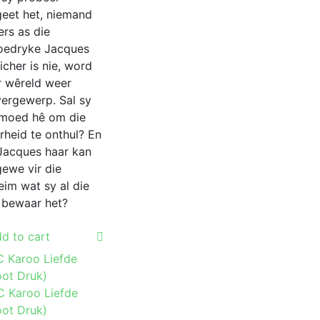
geet het, niemand
ers as die
loedryke Jacques
icher is nie, word
r wêreld weer
ergewerp. Sal sy
 moed hê om die
rheid te onthul? En
 Jacques haar kan
gewe vir die
eim wat sy al die
e bewaar het?
d to cart