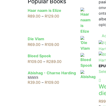
Popular Books
paa
onv
Haar naam is Elize
onts
Price
R
89.00
–
R
129.00
alb
range:
opl
R89.00
through
Ad
R129.00
Die Vlam
Price
R
69.00
–
R
109.00
range:
R69.00
Bloed Spook
through
Price
R
109.00
–
R
289.00
EPU
R109.00
range:
Sel
R109.00
Abishag - Charne Harding
through
Price
R
39.00
–
R
109.00
Rated
5.00
R289.00
We
out of 5
range:
di
R39.00
through
R
99
R109.00