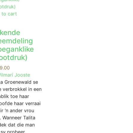
 to cart
kende
eemdeling
oeganklike
ootdruk)
9.00
ilmarí Jooste
ita Groenewald se
e verbrokkel in een
blik toe haar
oofde haar verraai
ir ‘n ander vrou
. Wanneer Talita
dek dat die man
 sy probeer