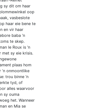
raaff-Reinet
g sy dit om haar
 blommewinkel oop
maak, vasbeslote
op haar eie bene te
n en vir haar
ebore baba ’n
koms te skep.
an le Roux is ’n
 met sy eie krisis.
Ongewone
tament plaas hom
r ’n onmoontlike
e: trou binne ’n
rkte tyd, of
oor alles waarvoor
en sy ouma
woeg het. Wanneer
man en Mia se