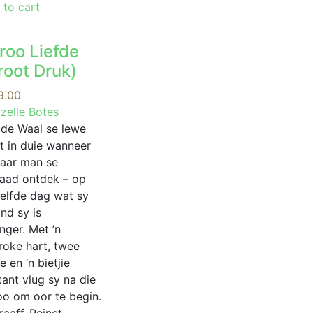
 to cart
roo Liefde
root Druk)
9.00
izelle Botes
 de Waal se lewe
t in duie wanneer
haar man se
raad ontdek – op
selfde dag wat sy
ind sy is
nger. Met ’n
roke hart, twee
e en ’n bietjie
ant vlug sy na die
oo om oor te begin.