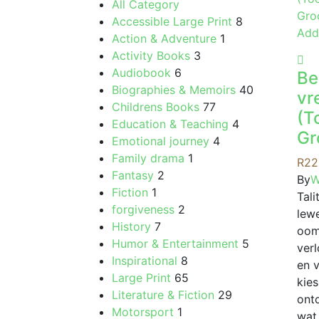
All Category
Accessible Large Print
8
Add
Action & Adventure
1
Activity Books
3
Audiobook
6
Be
Biographies & Memoirs
40
vr
Childrens Books
77
(T
Education & Teaching
4
Gr
Emotional journey
4
Family drama
1
R
22
Fantasy
2
By
W
Fiction
1
Tal
forgiveness
2
lew
History
7
oom
Humor & Entertainment
5
verl
Inspirational
8
en v
Large Print
65
kies
Literature & Fiction
29
ont
Motorsport
1
wat