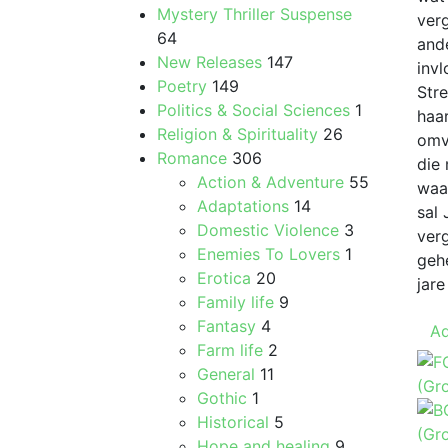
Mystery Thriller Suspense
ver
64
and
New Releases
147
inv
Poetry
149
Stre
Politics & Social Sciences
1
haa
Religion & Spirituality
26
omv
Romance
306
die
Action & Adventure
55
waa
Adaptations
14
sal
Domestic Violence
3
ver
Enemies To Lovers
1
geh
Erotica
20
jar
Family life
9
Fantasy
4
Ad
Farm life
2
General
11
Gothic
1
Historical
5
Hope and healing
9