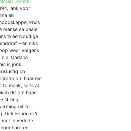
range:
ilmarí Jooste
may
R99.00
994, lank voor
be
through
fone en
chosen
R249.00
sboodskappe, kruis
on
e mense se paaie
the
ens ’n eenvoudige
product
enddraf – en niks
page
loop weer volgens
 nie. Carlana
is is jonk,
nslustig en
berade om haar eie
s te maak, selfs al
eken dit om haar
se streng
kerming uit te
. Dirk Fourie is ’n
 met ’n verlede
 hom hard en