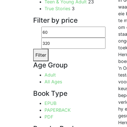
In G
Teen & Young Adult
23
waa
True Stories
3
eie
Filter by price
te 
om 
Min
Max
staa
price
price
ong
toe
Herm
Filter
boer
Age Group
’n 
Adult
tes
All Ages
voo
keus
Book Type
bepe
verl
EPUB
hy 
PAPERBACK
ges
PDF
Her